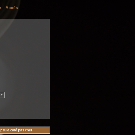
e
Accès
>
psule café pas cher