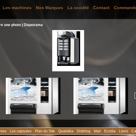
Les machines
Nos Marques
La société
Contact
Command
re une photo
|
Diaporama
ines
Les capsules
Plan du Site
Qualidéa
Distrilog
Mail
Ecodia
Liens
Ca