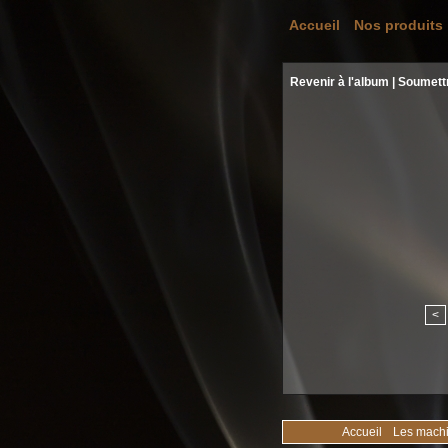
Accueil
Nos produits
Revenir à l'album
|
Soumett
<
Accueil
Les mach